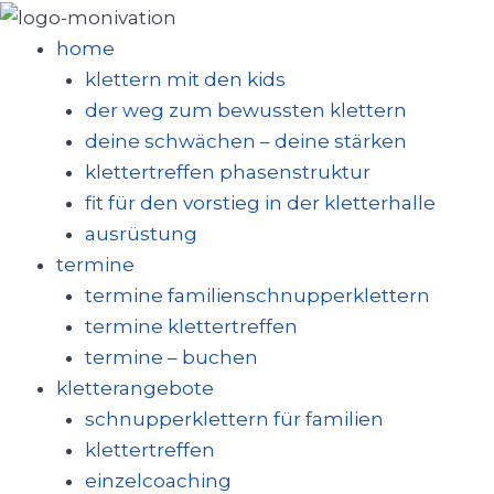
zum
inhalt
home
springen
klettern mit den kids
der weg zum bewussten klettern
deine schwächen – deine stärken
klettertreffen phasenstruktur
fit für den vorstieg in der kletterhalle
ausrüstung
termine
termine familienschnupperklettern
termine klettertreffen
termine – buchen
kletterangebote
schnupperklettern für familien
klettertreffen
einzelcoaching