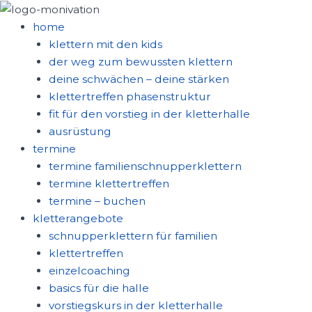
zum
inhalt
home
springen
klettern mit den kids
der weg zum bewussten klettern
deine schwächen – deine stärken
klettertreffen phasenstruktur
fit für den vorstieg in der kletterhalle
ausrüstung
termine
termine familienschnupperklettern
termine klettertreffen
termine – buchen
kletterangebote
schnupperklettern für familien
klettertreffen
einzelcoaching
basics für die halle
vorstiegskurs in der kletterhalle