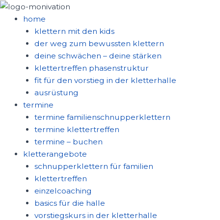
zum
inhalt
home
springen
klettern mit den kids
der weg zum bewussten klettern
deine schwächen – deine stärken
klettertreffen phasenstruktur
fit für den vorstieg in der kletterhalle
ausrüstung
termine
termine familienschnupperklettern
termine klettertreffen
termine – buchen
kletterangebote
schnupperklettern für familien
klettertreffen
einzelcoaching
basics für die halle
vorstiegskurs in der kletterhalle