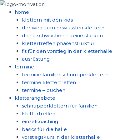
zum
inhalt
home
springen
klettern mit den kids
der weg zum bewussten klettern
deine schwächen – deine stärken
klettertreffen phasenstruktur
fit für den vorstieg in der kletterhalle
ausrüstung
termine
termine familienschnupperklettern
termine klettertreffen
termine – buchen
kletterangebote
schnupperklettern für familien
klettertreffen
einzelcoaching
basics für die halle
vorstiegskurs in der kletterhalle