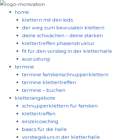
zum
inhalt
home
springen
klettern mit den kids
der weg zum bewussten klettern
deine schwächen – deine stärken
klettertreffen phasenstruktur
fit für den vorstieg in der kletterhalle
ausrüstung
termine
termine familienschnupperklettern
termine klettertreffen
termine – buchen
kletterangebote
schnupperklettern für familien
klettertreffen
einzelcoaching
basics für die halle
vorstiegskurs in der kletterhalle