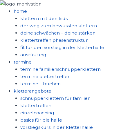
zum
inhalt
home
springen
klettern mit den kids
der weg zum bewussten klettern
deine schwächen – deine stärken
klettertreffen phasenstruktur
fit für den vorstieg in der kletterhalle
ausrüstung
termine
termine familienschnupperklettern
termine klettertreffen
termine – buchen
kletterangebote
schnupperklettern für familien
klettertreffen
einzelcoaching
basics für die halle
vorstiegskurs in der kletterhalle