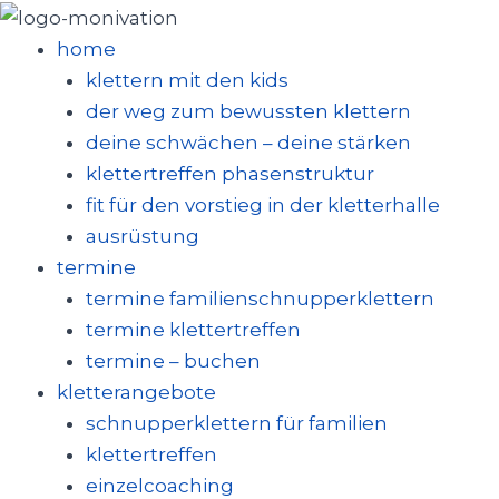
zum
inhalt
home
springen
klettern mit den kids
der weg zum bewussten klettern
deine schwächen – deine stärken
klettertreffen phasenstruktur
fit für den vorstieg in der kletterhalle
ausrüstung
termine
termine familienschnupperklettern
termine klettertreffen
termine – buchen
kletterangebote
schnupperklettern für familien
klettertreffen
einzelcoaching