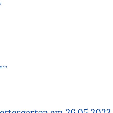
6
tern
lettergarten am 26.05.2023