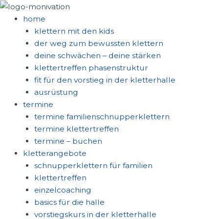
zum
inhalt
home
springen
klettern mit den kids
der weg zum bewussten klettern
deine schwächen – deine stärken
klettertreffen phasenstruktur
fit für den vorstieg in der kletterhalle
ausrüstung
termine
termine familienschnupperklettern
termine klettertreffen
termine – buchen
kletterangebote
schnupperklettern für familien
klettertreffen
einzelcoaching
basics für die halle
vorstiegskurs in der kletterhalle