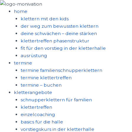
zum
inhalt
home
springen
klettern mit den kids
der weg zum bewussten klettern
deine schwächen – deine stärken
klettertreffen phasenstruktur
fit für den vorstieg in der kletterhalle
ausrüstung
termine
termine familienschnupperklettern
termine klettertreffen
termine – buchen
kletterangebote
schnupperklettern für familien
klettertreffen
einzelcoaching
basics für die halle
vorstiegskurs in der kletterhalle