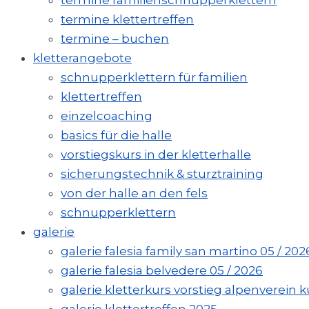
termine familienschnupperklettern
termine klettertreffen
termine – buchen
kletterangebote
schnupperklettern für familien
klettertreffen
einzelcoaching
basics für die halle
vorstiegskurs in der kletterhalle
sicherungstechnik & sturztraining
von der halle an den fels
schnupperklettern
galerie
galerie falesia family san martino 05 / 202
galerie falesia belvedere 05 / 2026
galerie kletterkurs vorstieg alpenverein kuf